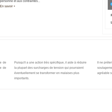
personne et aux contraintes...
En savoir +
pe de
Puisqu'il a une action très spécifique, il aide à réduire
Il ne préte
e de
la plupart des surcharges de tension qui pourraient
soulagemen
éventuellement se transformer en malaises plus
agréable s
importants.