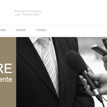
Massages Relaxants
Lyon - Rhône-Alpes
tiel
Institut
Contact