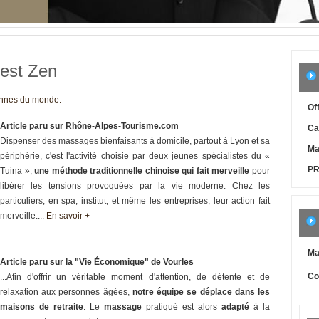
Rest Zen
iennes du monde.
Of
Article paru sur Rhône-Alpes-Tourisme.com
Ca
Dispenser des massages bienfaisants à domicile, partout à Lyon et sa
Ma
périphérie, c'est l'activité choisie par deux jeunes spécialistes du «
P
Tuina »,
une méthode traditionnelle chinoise qui fait merveille
pour
libérer les tensions provoquées par la vie moderne. Chez les
particuliers, en spa, institut, et même les entreprises, leur action fait
merveille....
En savoir +
Ma
Article paru sur la "Vie Économique" de Vourles
Co
...Afin d'offrir un véritable moment d'attention, de détente et de
relaxation aux personnes âgées,
notre équipe se déplace dans les
maisons de retraite
. Le
massage
pratiqué est alors
adapté
à la